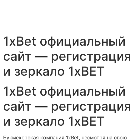
1xBet официальный
сайт — регистрация
и зеркало 1xBET
1xBet официальный
сайт — регистрация
и зеркало 1xBET
Букмекерская компания 1xBet, несмотря на свою