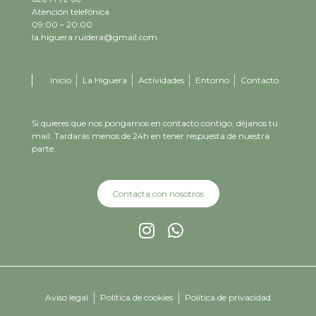
Atención telefónica
09:00 – 20:00
la.higuera.ruidera@gmail.com
Inicio
La Higuera
Actividades
Entorno
Contacto
Si quieres que nos pongamos en contacto contigo, déjanos tu
mail. Tardarás menos de 24h en tener respuesta de nuestra
parte.
Contacta con nosotros
Aviso legal
Política de cookies
Política de privacidad