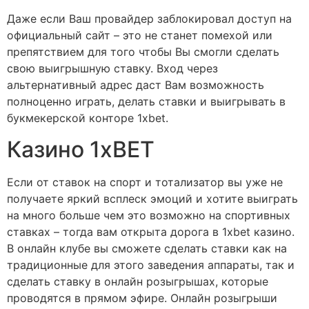
Даже если Ваш провайдер заблокировал доступ на
официальный сайт – это не станет помехой или
препятствием для того чтобы Вы смогли сделать
свою выигрышную ставку. Вход через
альтернативный адрес даст Вам возможность
полноценно играть, делать ставки и выигрывать в
букмекерской конторе 1xbet.
Казино 1xBET
Если от ставок на спорт и тотализатор вы уже не
получаете яркий всплеск эмоций и хотите выиграть
на много больше чем это возможно на спортивных
ставках – тогда вам открыта дорога в 1xbet казино.
В онлайн клубе вы сможете сделать ставки как на
традиционные для этого заведения аппараты, так и
сделать ставку в онлайн розыгрышах, которые
проводятся в прямом эфире. Онлайн розыгрыши