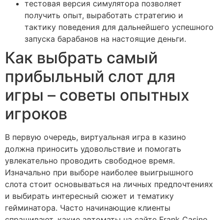
тестовая версия симулятора позволяет
получить опыт, выработать стратегию и
тактику поведения для дальнейшего успешного
запуска барабанов на настоящие деньги.
Как выбрать самый
прибыльный слот для
игры – советы опытных
игроков
В первую очередь, виртуальная игра в казино
должна приносить удовольствие и помогать
увлекательно проводить свободное время.
Изначально при выборе наиболее выигрышного
слота стоит основываться на личных предпочтениях
и выбирать интересный сюжет и тематику
гейминатора. Часто начинающие клиенты
спрашивают, какие автоматы на сайте Frank Casino