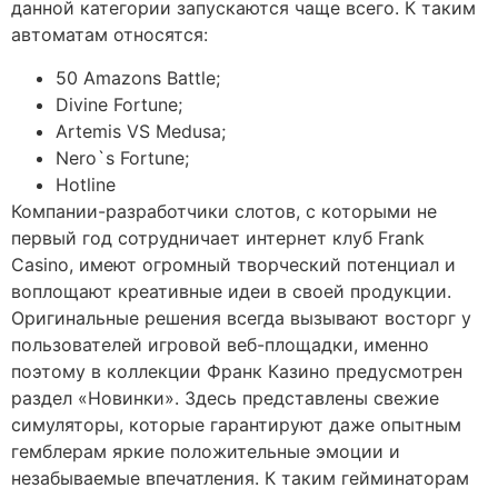
данной категории запускаются чаще всего. К таким
автоматам относятся:
50 Amazons Battle;
Divine Fortune;
Artemis VS Medusa;
Nero`s Fortune;
Hotline
Компании-разработчики слотов, с которыми не
первый год сотрудничает интернет клуб Frank
Casino, имеют огромный творческий потенциал и
воплощают креативные идеи в своей продукции.
Оригинальные решения всегда вызывают восторг у
пользователей игровой веб-площадки, именно
поэтому в коллекции Франк Казино предусмотрен
раздел «Новинки». Здесь представлены свежие
симуляторы, которые гарантируют даже опытным
гемблерам яркие положительные эмоции и
незабываемые впечатления. К таким гейминаторам