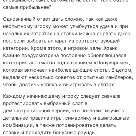
самые прибыльнее?
Однозначный ответ дать сложно, так как даже
неопытному игроку может улыбнуться удача и при
небольших затратах на ставки можно сорвать джек
пот, если выбрать аппарат из соответствующей
категории. Кроме этого, в игровом зале Франк
Казино предусмотрена постоянно обновляющаяся
категория автоматов под названием «Популярные»,
которая включает наиболее дающие слоты. В целом,
выделяют несколько советов от опытных гемблеров,
чтобы достичь успеха и выигрывать в слотах:
Каждому начинающему игроку следует сначала
протестировать выбранный слот в
демонстрационной версии, что позволит изучить
детальнее правила игры, символику и выигрышные
комбинации, а также потренироваться делать
ставки и проходить бонусные раунды.