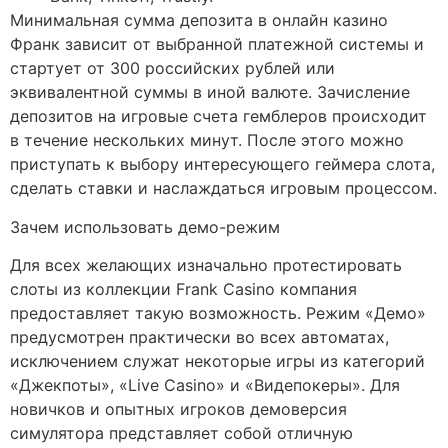
Минимальная сумма депозита в онлайн казино
Франк зависит от выбранной платежной системы и
стартует от 300 российских рублей или
эквивалентной суммы в иной валюте. Зачисление
депозитов на игровые счета гемблеров происходит
в течение нескольких минут. После этого можно
приступать к выбору интересующего геймера слота,
сделать ставки и наслаждаться игровым процессом.
Зачем использовать демо-режим
Для всех желающих изначально протестировать
слоты из коллекции Frank Casino компания
предоставляет такую возможность. Режим «Демо»
предусмотрен практически во всех автоматах,
исключением служат некоторые игры из категорий
«Джекпоты», «Live Casino» и «Видепокеры». Для
новичков и опытных игроков демоверсия
симулятора представляет собой отличную