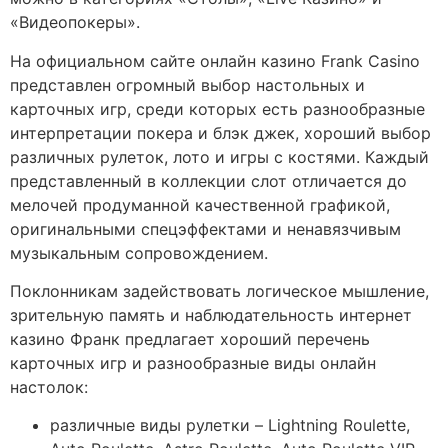
«Видеопокеры».
На официальном сайте онлайн казино Frank Casino
представлен огромный выбор настольных и
карточных игр, среди которых есть разнообразные
интерпретации покера и блэк джек, хороший выбор
различных рулеток, лото и игры с костями. Каждый
представленный в коллекции слот отличается до
мелочей продуманной качественной графикой,
оригинальными спецэффектами и ненавязчивым
музыкальным сопровождением.
Поклонникам задействовать логическое мышление,
зрительную память и наблюдательность интернет
казино Франк предлагает хороший перечень
карточных игр и разнообразные виды онлайн
настолок:
различные виды рулетки – Lightning Roulette,