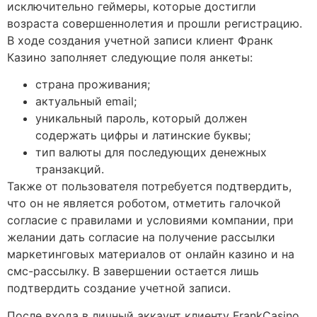
исключительно геймеры, которые достигли
возраста совершеннолетия и прошли регистрацию.
В ходе создания учетной записи клиент Франк
Казино заполняет следующие поля анкеты:
страна проживания;
актуальный email;
уникальный пароль, который должен
содержать цифры и латинские буквы;
тип валюты для последующих денежных
транзакций.
Также от пользователя потребуется подтвердить,
что он не является роботом, отметить галочкой
согласие с правилами и условиями компании, при
желании дать согласие на получение рассылки
маркетинговых материалов от онлайн казино и на
смс-рассылку. В завершении остается лишь
подтвердить создание учетной записи.
После входа в личный аккаунт клиенту FrankCasino