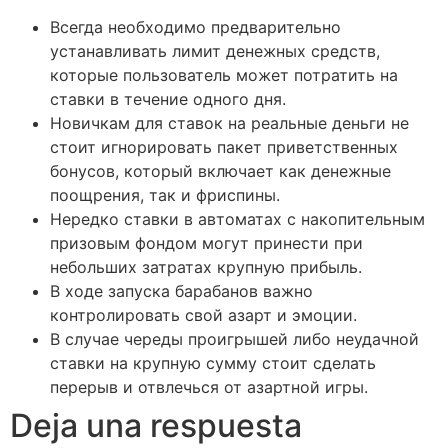
Всегда необходимо предварительно
устанавливать лимит денежных средств,
которые пользователь может потратить на
ставки в течение одного дня.
Новичкам для ставок на реальные деньги не
стоит игнорировать пакет приветственных
бонусов, который включает как денежные
поощрения, так и фриспины.
Нередко ставки в автоматах с накопительным
призовым фондом могут принести при
небольших затратах крупную прибыль.
В ходе запуска барабанов важно
контролировать свой азарт и эмоции.
В случае череды проигрышей либо неудачной
ставки на крупную сумму стоит сделать
перерыв и отвлечься от азартной игры.
Deja una respuesta