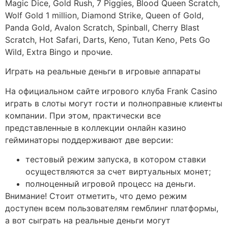
Magic Dice, Gold Rush, 7 Piggies, Blood Queen Scratch,
Wolf Gold 1 million, Diamond Strike, Queen of Gold,
Panda Gold, Avalon Scratch, Spinball, Cherry Blast
Scratch, Hot Safari, Darts, Keno, Tutan Keno, Pets Go
Wild, Extra Bingo и прочие.
Играть на реальные деньги в игровые аппараты
На официальном сайте игрового клуба Frank Casino
играть в слоты могут гости и полноправные клиенты
компании. При этом, практически все
представленные в коллекции онлайн казино
гейминаторы поддерживают две версии:
тестовый режим запуска, в котором ставки
осуществляются за счет виртуальных монет;
полноценный игровой процесс на деньги.
Внимание! Стоит отметить, что демо режим
доступен всем пользователям гемблинг платформы,
а вот сыграть на реальные деньги могут