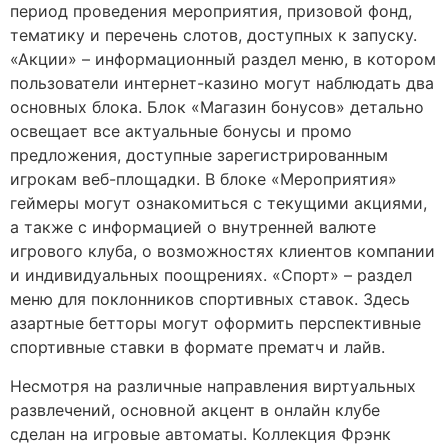
период проведения мероприятия, призовой фонд,
тематику и перечень слотов, доступных к запуску.
«Акции» – информационный раздел меню, в котором
пользователи интернет-казино могут наблюдать два
основных блока. Блок «Магазин бонусов» детально
освещает все актуальные бонусы и промо
предложения, доступные зарегистрированным
игрокам веб-площадки. В блоке «Мероприятия»
геймеры могут ознакомиться с текущими акциями,
а также с информацией о внутренней валюте
игрового клуба, о возможностях клиентов компании
и индивидуальных поощрениях. «Спорт» – раздел
меню для поклонников спортивных ставок. Здесь
азартные бетторы могут оформить перспективные
спортивные ставки в формате прематч и лайв.
Несмотря на различные направления виртуальных
развлечений, основной акцент в онлайн клубе
сделан на игровые автоматы. Коллекция Фрэнк