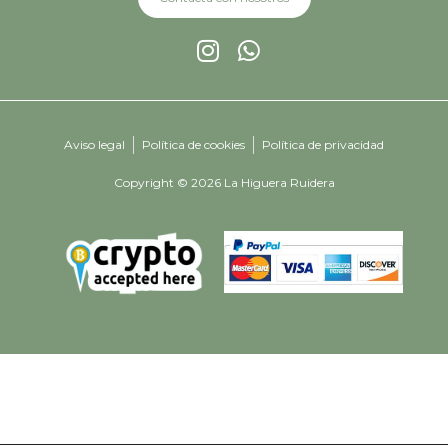
Aviso legal
Política de cookies
Política de privacidad
Copyright © 2026 La Higuera Ruidera