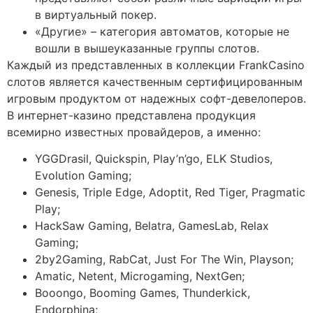
в виртуальный покер.
«Другие» – категория автоматов, которые не
вошли в вышеуказанные группы слотов.
Каждый из представленных в коллекции FrankCasino
слотов является качественным сертифицированным
игровым продуктом от надежных софт-девелоперов.
В интернет-казино представлена продукция
всемирно известных провайдеров, а именно:
YGGDrasil, Quickspin, Play’n’go, ELK Studios,
Evolution Gaming;
Genesis, Triple Edge, Adoptit, Red Tiger, Pragmatic
Play;
HackSaw Gaming, Belatra, GamesLab, Relax
Gaming;
2by2Gaming, RabCat, Just For The Win, Playson;
Amatic, Netent, Microgaming, NextGen;
Booongo, Booming Games, Thunderkick,
Endorphina;