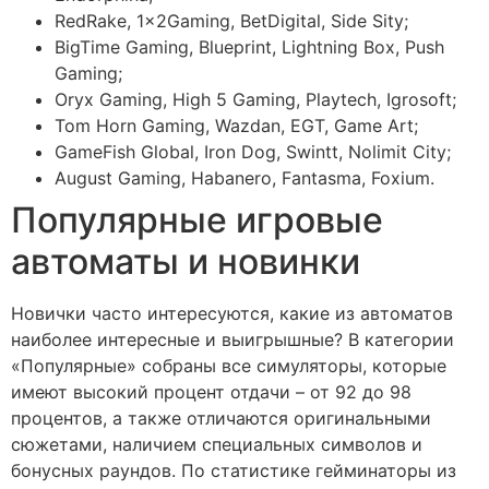
RedRake, 1x2Gaming, BetDigital, Side Sity;
BigTime Gaming, Blueprint, Lightning Box, Push
Gaming;
Oryx Gaming, High 5 Gaming, Playtech, Igrosoft;
Tom Horn Gaming, Wazdan, EGT, Game Art;
GameFish Global, Iron Dog, Swintt, Nolimit City;
August Gaming, Habanero, Fantasma, Foxium.
Популярные игровые
автоматы и новинки
Новички часто интересуются, какие из автоматов
наиболее интересные и выигрышные? В категории
«Популярные» собраны все симуляторы, которые
имеют высокий процент отдачи – от 92 до 98
процентов, а также отличаются оригинальными
сюжетами, наличием специальных символов и
бонусных раундов. По статистике гейминаторы из