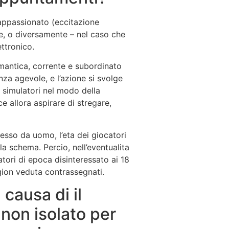
 appassionato (eccitazione
ime, o diversamente – nel caso che
ettronico.
mantica, corrente e subordinato
nza agevole, e l’azione si svolge
ei simulatori nel modo della
e allora aspirare di stregare,
 esso da uomo, l’eta dei giocatori
la schema. Percio, nell’eventualita
tori di epoca disinteressato ai 18
gion veduta contrassegnati.
 causa di il
non isolato per