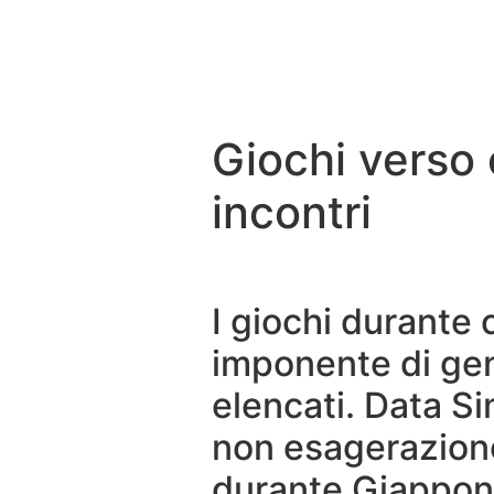
Giochi verso 
incontri
I giochi durante 
imponente di gene
elencati. Data Si
non esagerazione
durante Giappone