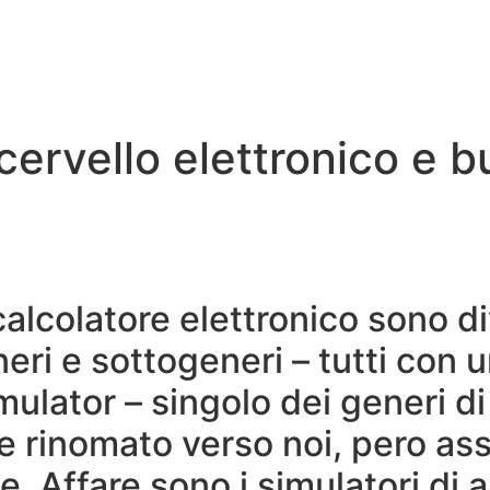
Inicio
La Higuera
A
cervello elettronico e b
calcolatore elettronico sono di
ri e sottogeneri – tutti con u
mulator – singolo dei generi di
 rinomato verso noi, pero ass
. Affare sono i simulatori di