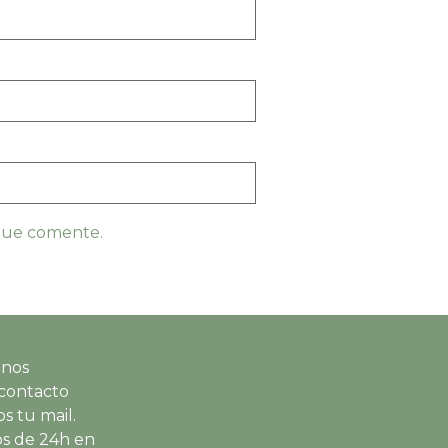
 que comente.
 nos
contacto
s tu mail.
s de 24h en