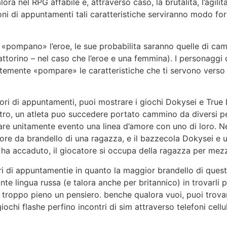
ra nel RPG affabile e, attraverso caso, la brutalita, l’agilita,
i di appuntamenti tali caratteristiche serviranno modo for
 «pompano» l’eroe, le sue probabilita saranno quelle di cam
ttorino – nel caso che l’eroe e una femmina). I personaggi de
ntemente «pompare» le caratteristiche che ti servono verso
ori di appuntamenti, puoi mostrare i giochi Dokysei e True 
ontro, un atleta puo succedere portato cammino da diversi pe
vare unitamente evento una linea d’amore con uno di loro. Ne
more da brandello di una ragazza, e il bazzecola Dokysei e
he ha accaduto, il giocatore si occupa della ragazza per mez
ori di appuntamentie in quanto la maggior brandello di ques
e lingua russa (e talora anche per britannico) in trovarli 
– troppo pieno un pensiero. benche qualora vuoi, puoi trovar
giochi flashe perfino incontri di sim attraverso telefoni cell