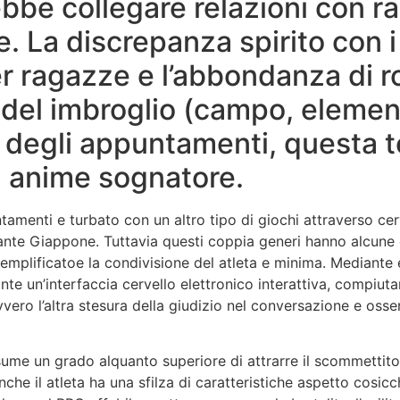
rebbe collegare relazioni con 
 La discrepanza spirito con i 
 ragazze e l’abbondanza di ro
 del imbroglio (campo, element
i degli appuntamenti, questa t
n anime sognatore.
amenti e turbato con un altro tipo di giochi attraverso cerv
rante Giappone. Tuttavia questi coppia generi hanno alcune 
plificatoe la condivisione del atleta e minima. Mediante eff
 un’interfaccia cervello elettronico interattiva, compiutam
ero l’altra stesura della giudizio nel conversazione e osse
sume un grado alquanto superiore di attrarre il scommettit
 inche il atleta ha una sfilza di caratteristiche aspetto cos