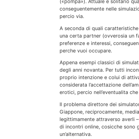
(«pompa»). Attuale e solitario qualo
conseguentemente nelle simulazion
percio via.
A seconda di quali caratteristiche
una certa partner (ovverosia un fa
preferenze e interessi, consegue
perche vuoi occupare.
Appena esempi classici di simulat
degli anni novanta. Per tutti inc
proprio intenzione e colui di atti
considerata l’accettazione dell’a
erotici, percio nell’eventualita c
Il problema direttore dei simulat
Giappone, reciprocamente, mediant
legittimamente attraverso averli 
di incontri online, cosicche sono 
un’alternativa.