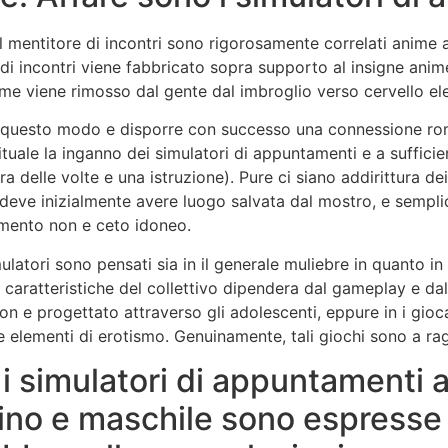
 mentitore di incontri sono rigorosamente correlati anime
ta di incontri viene fabbricato sopra supporto al insigne an
anime viene rimosso dal gente dal imbroglio verso cervello el
 di questo modo e disporre con successo una connessione ro
bituale la inganno dei simulatori di appuntamenti e a sufficie
ra delle volte e una istruzione). Pure ci siano addirittura d
 deve inizialmente avere luogo salvata dal mostro, e semplic
vamento non e ceto idoneo.
latori sono pensati sia in il generale muliebre in quanto in
 caratteristiche del collettivo dipendera dal gameplay e dal
n e progettato attraverso gli adolescenti, eppure in i gioca
e elementi di erotismo.
Genuinamente, tali giochi sono a ra
 i simulatori di appuntamenti a
no e maschile sono espresse 