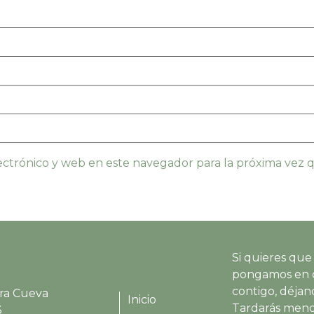
ctrónico y web en este navegador para la próxima vez
Si quieres que
pongamos en 
contigo, déjano
ra Cueva
Inicio
Tardarás meno
3