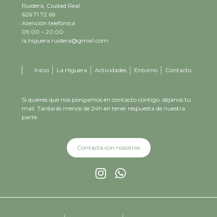
Ruidera, Ciudad Real
626 71 72 66
Atención telefónica
09:00 – 20:00
la.higuera.ruidera@gmail.com
Inicio
La Higuera
Actividades
Entorno
Contacto
Si quieres que nos pongamos en contacto contigo, déjanos tu
mail. Tardarás menos de 24h en tener respuesta de nuestra
parte.
Contacta con nosotros