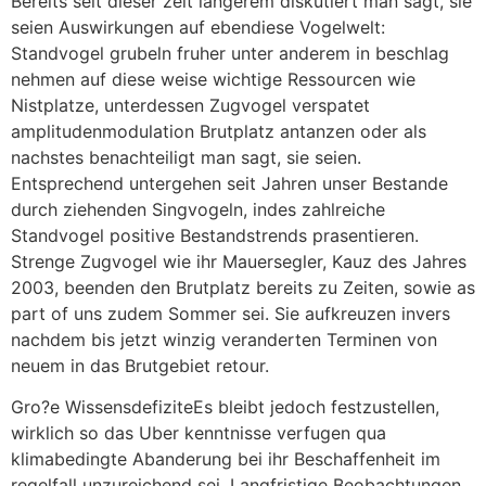
Bereits seit dieser zeit langerem diskutiert man sagt, sie
seien Auswirkungen auf ebendiese Vogelwelt:
Standvogel grubeln fruher unter anderem in beschlag
nehmen auf diese weise wichtige Ressourcen wie
Nistplatze, unterdessen Zugvogel verspatet
amplitudenmodulation Brutplatz antanzen oder als
nachstes benachteiligt man sagt, sie seien.
Entsprechend untergehen seit Jahren unser Bestande
durch ziehenden Singvogeln, indes zahlreiche
Standvogel positive Bestandstrends prasentieren.
Strenge Zugvogel wie ihr Mauersegler, Kauz des Jahres
2003, beenden den Brutplatz bereits zu Zeiten, sowie as
part of uns zudem Sommer sei. Sie aufkreuzen invers
nachdem bis jetzt winzig veranderten Terminen von
neuem in das Brutgebiet retour.
Gro?e WissensdefiziteEs bleibt jedoch festzustellen,
wirklich so das Uber kenntnisse verfugen qua
klimabedingte Abanderung bei ihr Beschaffenheit im
regelfall unzureichend sei. Langfristige Beobachtungen